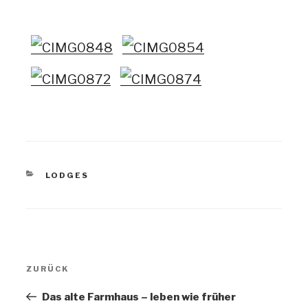
KATEGORIEN
LODGES
BEITRAGSNAVIGATIO
ZURÜCK
Vorheriger
Beitrag
Das alte Farmhaus – leben wie früher