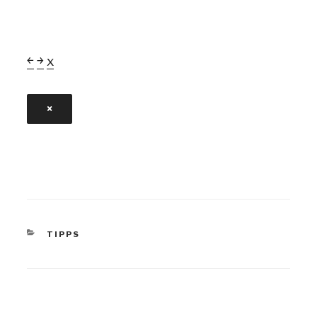
￩
￫
x
×
CATEGORIES
TIPPS